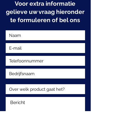
Voor extra informatie
gelieve uw vraag hieronder
te formuleren of bel ons
Voorbereid op de
WayCon Premi
zomer: plaats uw
sensoren die u
bestellingen tijdig
processen naar
hoger niveau ti