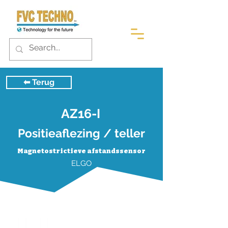
⬅︎ Terug
AZ16-I
Positieaflezing / teller
Magnetostrictieve afstandssensor
ELGO