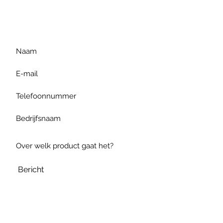
gelieve uw vraag hieronder
te formuleren of bel ons