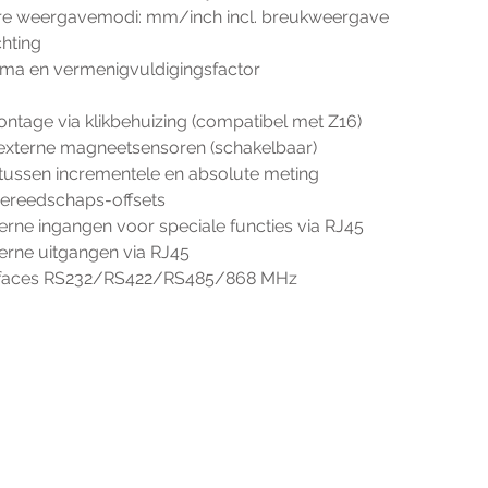
erbare weergavemodi: mm/inch incl. breukweergave
ichting
 komma en vermenigvuldigingsfactor
 montage via klikbehuizing (compatibel met Z16)
rie externe magneetsensoren (schakelbaar)
ng tussen incrementele en absolute meting
re gereedschaps-offsets
 externe ingangen voor speciale functies via RJ45
 externe uitgangen via RJ45
 interfaces RS232/RS422/RS485/868 MHz