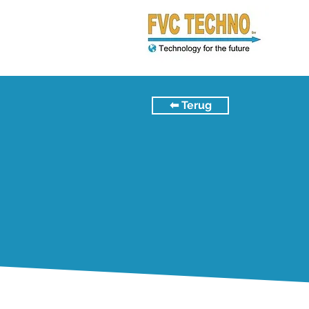
⬅︎ Terug