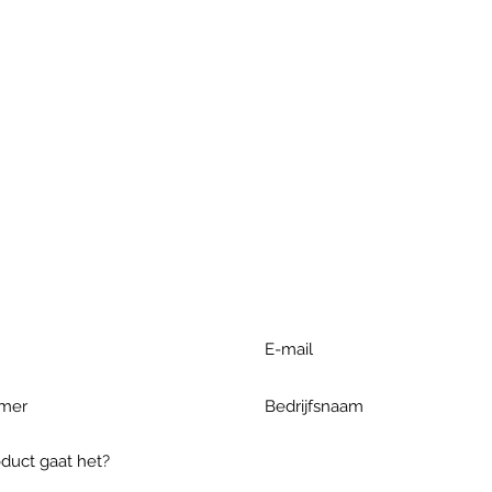
r extra informatie gelieve uw v
ieronder te formuleren of bel o