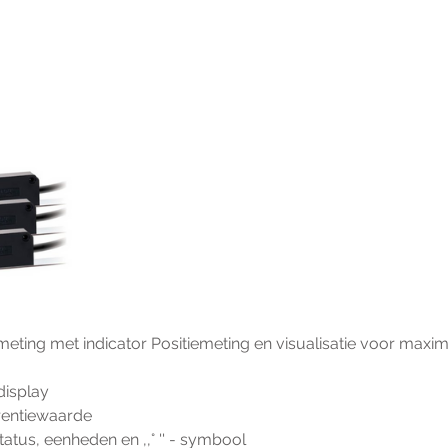
ting met indicator Positiemeting en visualisatie voor maxim
D-display
eferentiewaarde
rijstatus, eenheden en ,,° '' - symbool