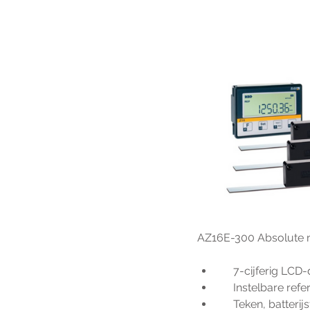
AZ16E-300 Absolute me
     7-cijferig LC
     Instelbare r
     Teken, batte