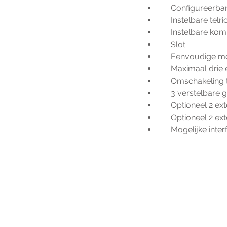
     Configure
     Instelbare telr
     Instelbare
     Slot
     Eenvoudige
     Maximaal d
     Omschakeli
     3 verstelba
     Optioneel 2
     Optioneel 2
     Mogelijke