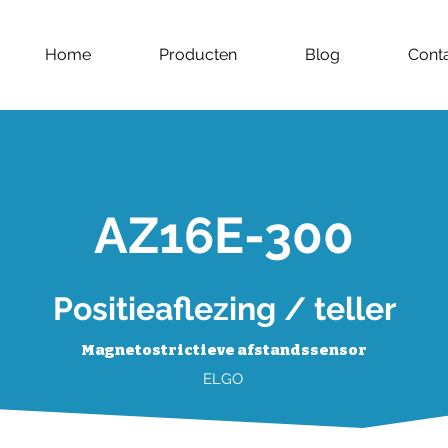
Home
Producten
Blog
Cont
AZ16E-300
Positieaflezing / teller
Magnetostrictieve afstandssensor
ELGO