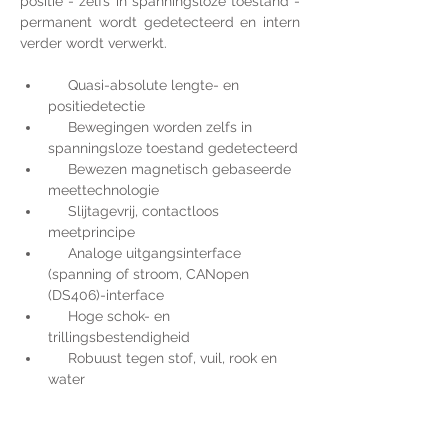
positie - zelfs in spanningsloze toestand - 
permanent wordt gedetecteerd en intern 
verder wordt verwerkt.
     Quasi-absolute lengte- en 
positiedetectie
     Bewegingen worden zelfs in 
spanningsloze toestand gedetecteerd
     Bewezen magnetisch gebaseerde 
meettechnologie
     Slijtagevrij, contactloos 
meetprincipe
     Analoge uitgangsinterface 
(spanning of stroom, CANopen 
(DS406)-interface
     Hoge schok- en 
trillingsbestendigheid
     Robuust tegen stof, vuil, rook en 
water