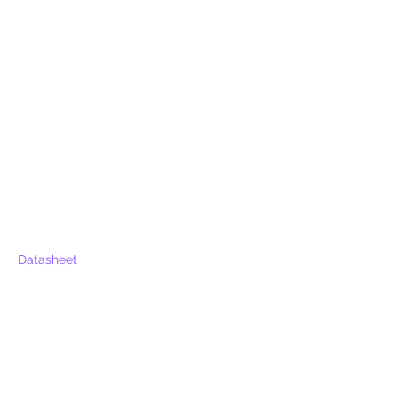
Datasheet
Voor extra informatie
gelieve uw vraag hieronder
te formuleren of bel ons