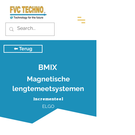
⬅︎ Terug
BMIX
Magnetische
lengtemeetsystemen
Incrementeel
ELGO