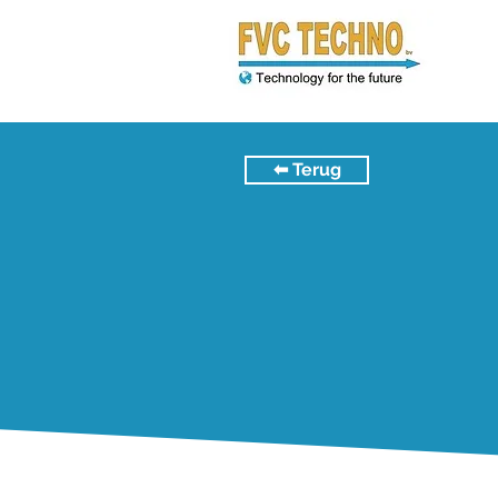
⬅︎ Terug