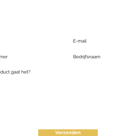
r extra informatie gelieve uw v
ieronder te formuleren of bel o
Verzenden