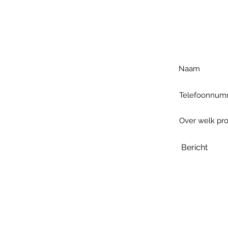
Voo
h