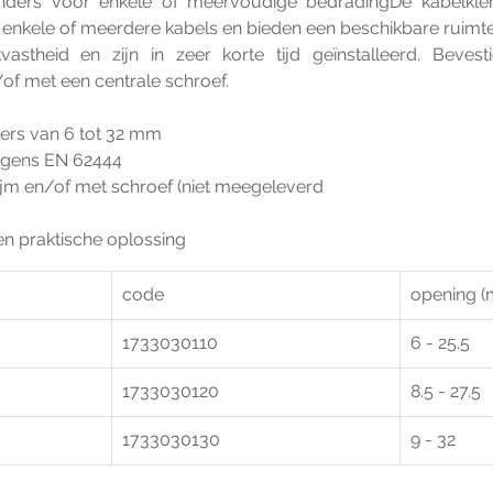
inders voor enkele of meervoudige bedradingDe kabelkle
enkele of meerdere kabels en bieden een beschikbare ruimte
vastheid en zijn in zeer korte tijd geïnstalleerd. Beves
/of met een centrale schroef.
ers van 6 tot 32 mm
olgens EN 62444
ijm en/of met schroef (niet meegeleverd
en praktische oplossing
code
opening 
1733030110
6 - 25.5
1733030120
8.5 - 27.5
1733030130
9 - 32