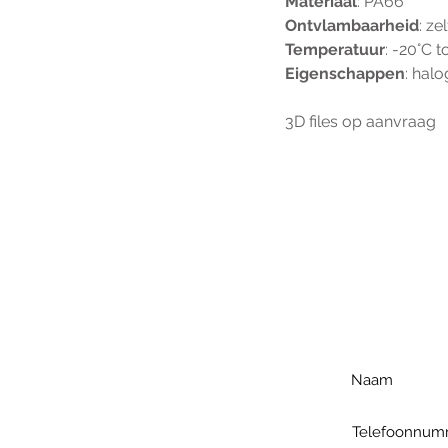
Materiaal
: PA66
Ontvlambaarheid
: z
Temperatuur
: -20°C t
Eigenschappen
: halo
3D files op aanvraag
Voo
h