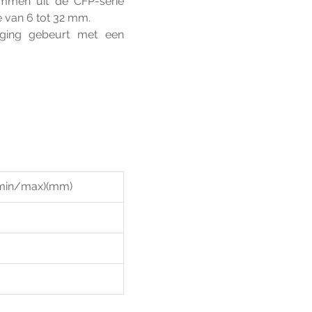
mmen uit de CFP-serie 
 van 6 tot 32 mm.
tiging gebeurt met een 
(min/max)(mm)