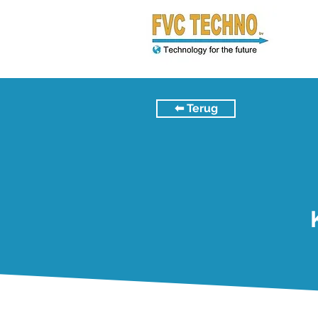
⬅︎ Terug