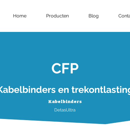
Home
Producten
Blog
Cont
CFP
Kabelbinders en trekontlastin
Kabelbinders
DetasUltra