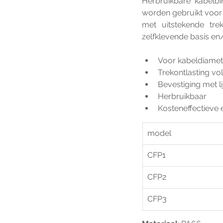
Herbruikbare kabelb
worden gebruikt voor 
met uitstekende trek
zelfklevende basis en
Voor kabeldiamet
Trekontlasting v
Bevestiging met l
Herbruikbaar
Kosteneffectieve 
model
CFP1
CFP2
CFP3