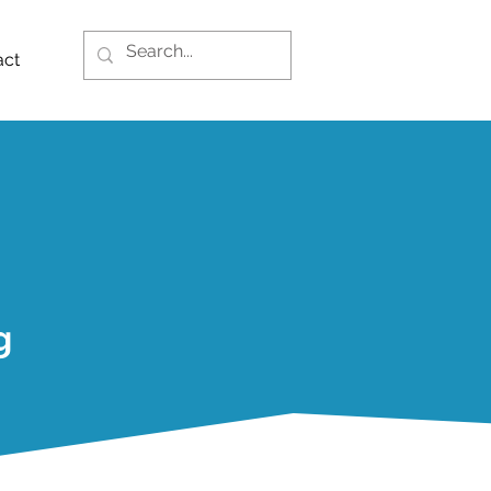
act
g