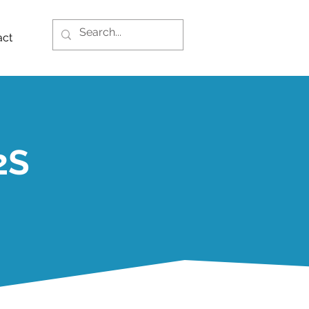
act
2S