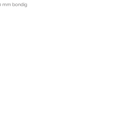
20 mm bondig
r extra informatie gelieve uw v
ieronder te formuleren of bel o