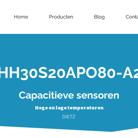
Home
Producten
Blog
Cont
HH30S20APO80-A
Capacitieve sensoren
Hoge en lage temperaturen
DIETZ