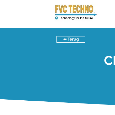
⬅︎ Terug
C