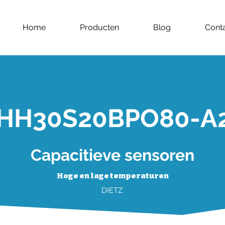
Home
Producten
Blog
Cont
HH30S20BPO80-A
Capacitieve sensoren
Hoge en lage temperaturen
DIETZ