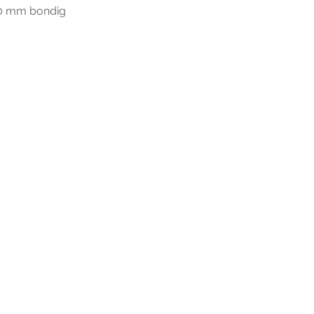
20 mm bondig
r extra informatie gelieve uw v
ieronder te formuleren of bel o