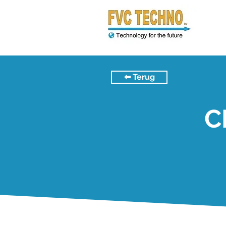
⬅︎ Terug
C