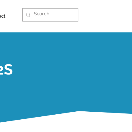
act
2S