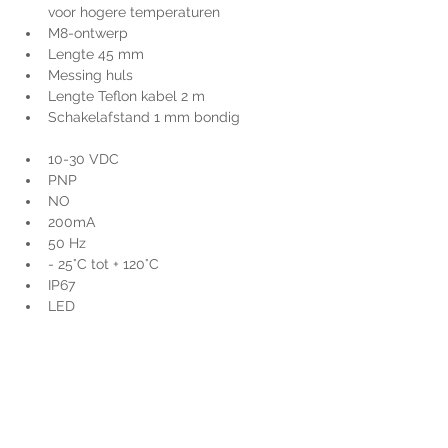
voor hogere temperaturen
M8-ontwerp
Lengte 45 mm
Messing huls
Lengte Teflon kabel 2 m
Schakelafstand 1 mm bondig
10-30 VDC
PNP
NO
200mA
50 Hz
- 25°C tot + 120°C
IP67
LED
Voor extra informatie
gelieve uw vraag hieronder
te formuleren of bel ons