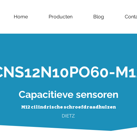
Home
Producten
Blog
Cont
CNS12N10PO60-M1
Capacitieve sensoren
M12 cilindrische schroefdraadhulzen
DIETZ