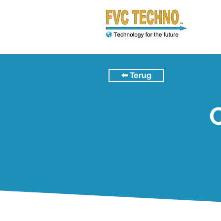
⬅︎ Terug