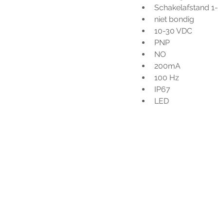
Schakelafstand 1
niet bondig
10-30 VDC
PNP
NO
200mA
100 Hz
IP67
LED
Voo
h