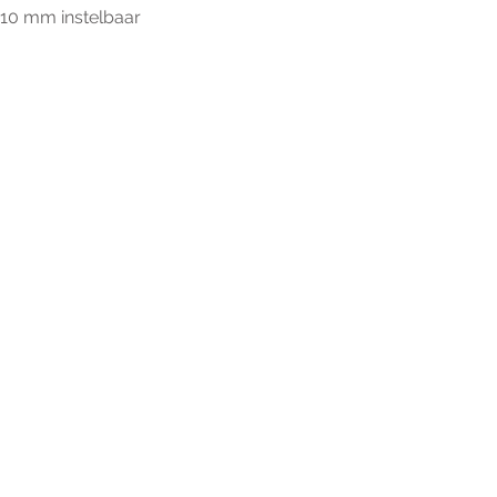
-10 mm instelbaar
r extra informatie gelieve uw v
ieronder te formuleren of bel o