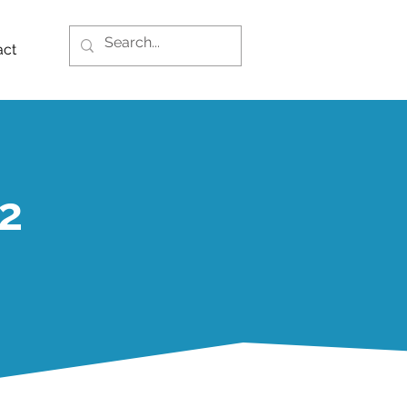
act
2