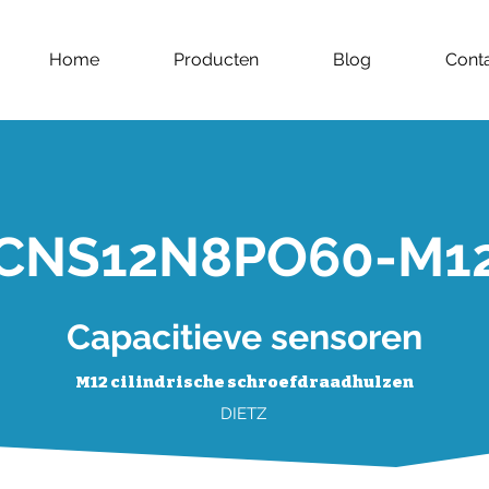
Home
Producten
Blog
Cont
CNS12N8PO60-M1
Capacitieve sensoren
M12 cilindrische schroefdraadhulzen
DIETZ