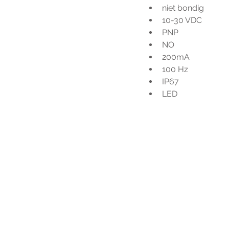
niet bondig
10-30 VDC
PNP
NO
200mA
100 Hz
IP67
LED
Voo
h