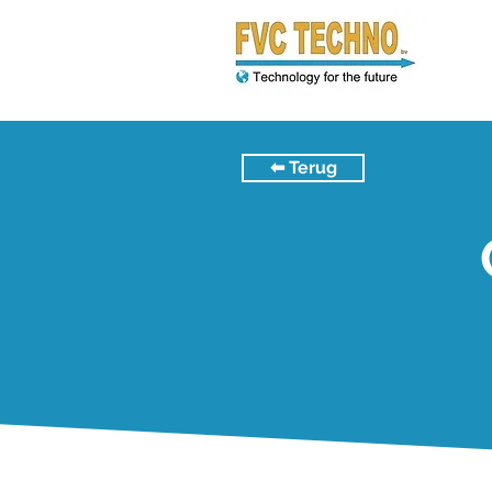
⬅︎ Terug