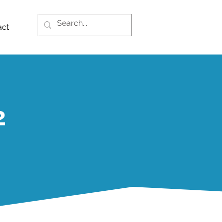
act
2