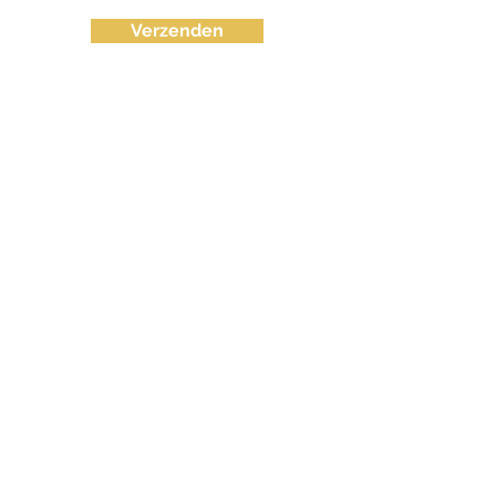
Verzenden
info@fvctechno.com
Tel:
+32 (0)16/90 40 41
(24/24u 7-7)
BE
0643.583.716