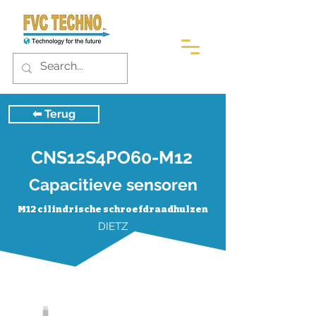
⬅︎ Terug
CNS12S4PO60-M12
Capacitieve sensoren
M12 cilindrische schroefdraadhulzen
DIETZ