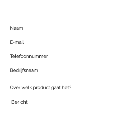
gelieve uw vraag hieronder
te formuleren of bel ons