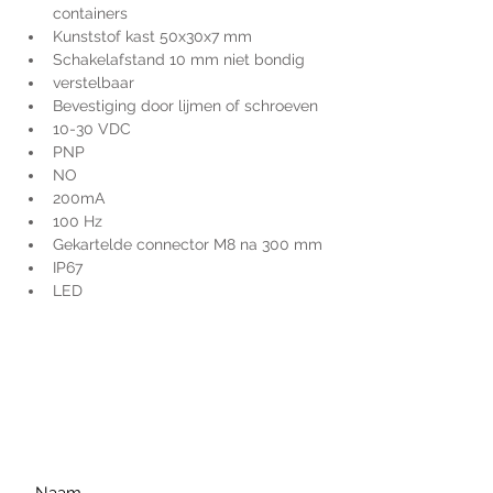
containers
Kunststof kast 50x30x7 mm
Schakelafstand 10 mm niet bondig
verstelbaar
Bevestiging door lijmen of schroeven
10-30 VDC
PNP
NO
200mA
100 Hz
Gekartelde connector M8 na 300 mm
IP67
LED
Voor extra informatie
gelieve uw vraag hieronder
te formuleren of bel ons