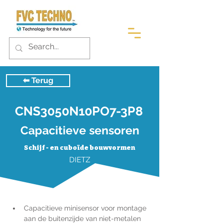
⬅︎ Terug
CNS3050N10PO7-3P8
Capacitieve sensoren
Schijf - en cuboïde bouwvormen
DIETZ
Capacitieve minisensor voor montage 
aan de buitenzijde van niet-metalen 