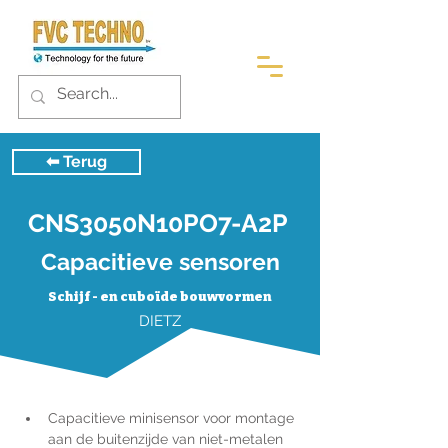
⬅︎ Terug
CNS3050N10PO7-A2P
Capacitieve sensoren
Schijf - en cuboïde bouwvormen
DIETZ
Capacitieve minisensor voor montage 
aan de buitenzijde van niet-metalen 