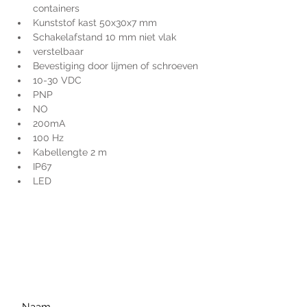
containers
Kunststof kast 50x30x7 mm
Schakelafstand 10 mm niet vlak
verstelbaar
Bevestiging door lijmen of schroeven
10-30 VDC
PNP
NO
200mA
100 Hz
Kabellengte 2 m
IP67
LED
Voor extra informatie
gelieve uw vraag hieronder
te formuleren of bel ons