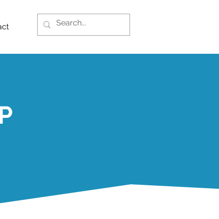
act
P