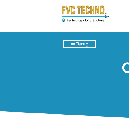
⬅︎ Terug