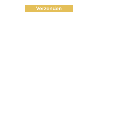
Verzenden
info@fvctechno.com
Tel:
+32 (0)16/90 40 41
(24/24u 7-7)
BE
0643.583.716