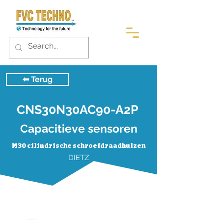
⬅︎ Terug
CNS30N30AC90-A2P
Capacitieve sensoren
M30 cilindrische schroefdraadhulzen
DIETZ