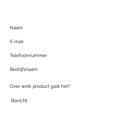
gelieve uw vraag hieronder
te formuleren of bel ons