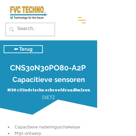
⬅︎ Terug
CNS30N30PO80-A2P
Capacitieve sensoren
M30 cilindrische schroefdraadhulzen
DIETZ
Capacitieve naderingsschakelaar
M30-ontwerp