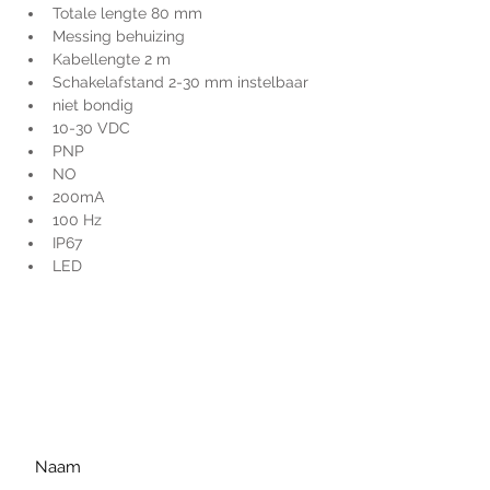
Totale lengte 80 mm
Messing behuizing
Kabellengte 2 m
Schakelafstand 2-30 mm instelbaar
niet bondig
10-30 VDC
PNP
NO
200mA
100 Hz
IP67
LED
Voor extra informatie
gelieve uw vraag hieronder
te formuleren of bel ons