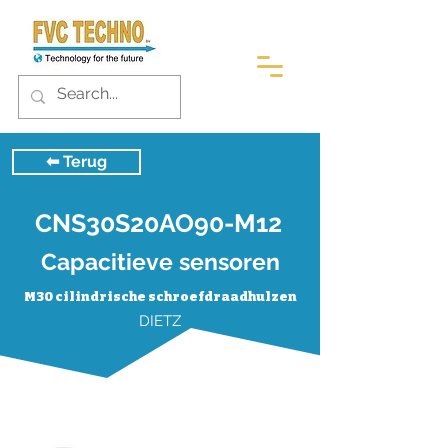
⬅︎ Terug
CNS30S20AO90-M12
Capacitieve sensoren
M30 cilindrische schroefdraadhulzen
DIETZ