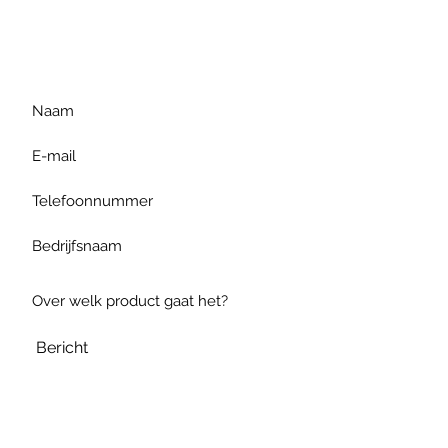
gelieve uw vraag hieronder
te formuleren of bel ons