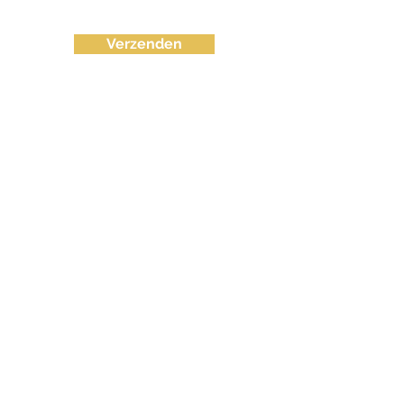
Verzenden
info@fvctechno.com
Tel:
+32 (0)16/90 40 41
(24/24u 7-7)