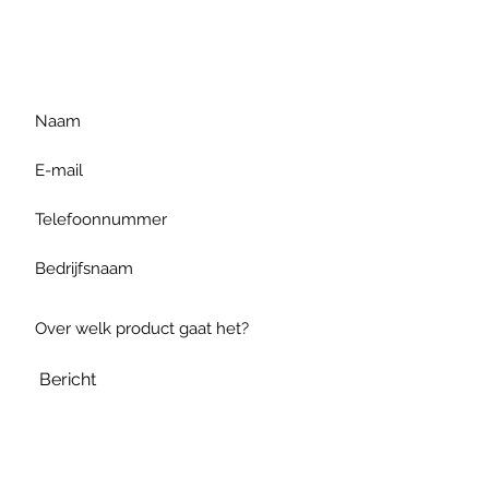
gelieve uw vraag hieronder
te formuleren of bel ons