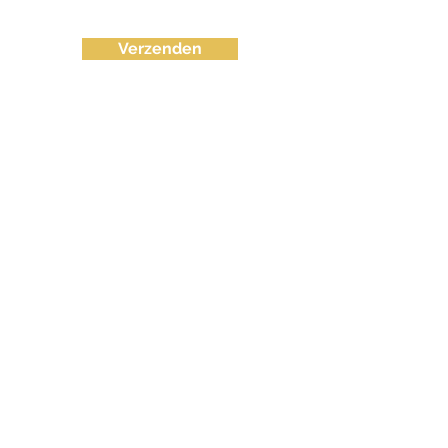
Verzenden
info@fvctechno.com
Tel:
+32 (0)16/90 40 41
(24/24u 7-7)