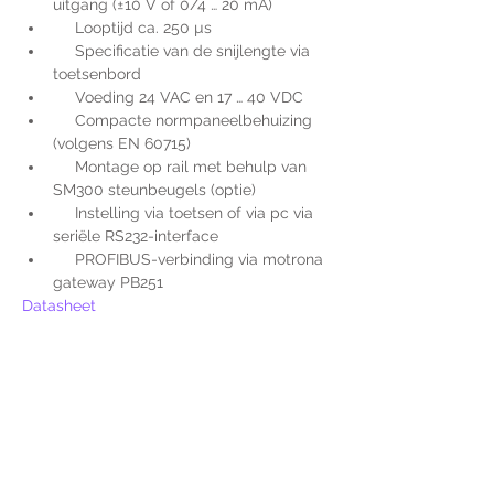
uitgang (±10 V of 0/4 … 20 mA)
     Looptijd ca. 250 µs
     Specificatie van de snijlengte via 
toetsenbord
     Voeding 24 VAC en 17 … 40 VDC
     Compacte normpaneelbehuizing 
(volgens EN 60715)
     Montage op rail met behulp van 
SM300 steunbeugels (optie)
     Instelling via toetsen of via pc via 
seriële RS232-interface
     PROFIBUS-verbinding via motrona 
gateway PB251
Datasheet
Voor extra informatie
gelieve uw vraag hieronder
te formuleren of bel ons