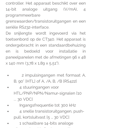
controller. Het apparaat beschikt over een 
14-bit analoge uitgang (V/mA), 4 
programmeerbare 
grenswaarden/transistoruitgangen en een 
seriële RS232-interface.
De snijlengte wordt ingevoerd via het 
toetsenbord op de CT340. Het apparaat is 
ondergebracht in een standaardbehuizing 
en is bedoeld voor installatie in 
paneelpanelen met de afmetingen 96 x 48 
x 140 mm (3,78 x 1,89 x 5,51").
     2 impulsingangen met formaat A, 
B, 90° [HTL] of A, /A, B, /B [RS422]
     4 stuuringangen voor 
HTL/PNP/NPN/Namur-signalen [10 
... 30 VDC]
     Ingangsfrequentie tot 300 kHz
     4 snelle transistoruitgangen, push-
pull, kortsluitvast [5 … 30 VDC]
     1 schaalbare 14-bits analoge 