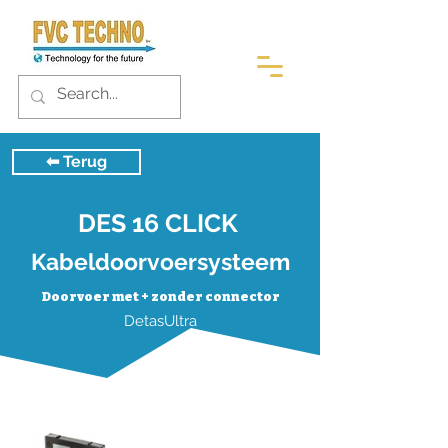
⬅︎ Terug
DES 16 CLICK
Kabeldoorvoersysteem
Doorvoer met + zonder connector
DetasUltra