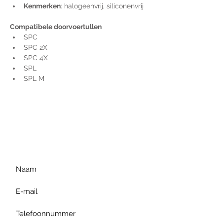
Kenmerken
: halogeenvrij, siliconenvrij
Compatibele doorvoertullen
SPC
SPC 2X
SPC 4X
SPL
SPL M
Voor extra informatie
gelieve uw vraag hieronder
te formuleren of bel ons