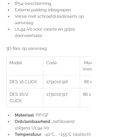
IP54-bescherming
Externe pakking inbegrepen
Versie met schroefdraadinserts op 
aanvraag
UL94-V0 voor zwarte en grijze 
doorvoertules
3D files op aanvraag
Model
Code
 Max. opening 
(mm)
DES 16 CLICK
1731010316
 86 x 36
DES 16/2 
1731010317
86 x 36
CLICK
Materiaal
: PP+GF
Ontvlambaarheid
: zelfdovend 
volgens UL94-V0
Temperatuur
: -40°C... +155°C (statisch)