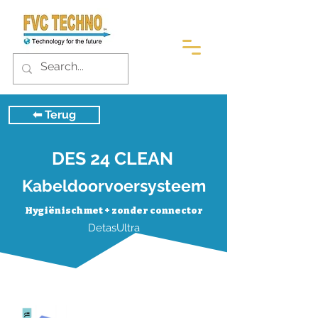
⬅︎ Terug
DES 24 CLEAN
Kabeldoorvoersysteem
Hygiënisch met + zonder connector
DetasUltra