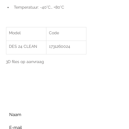
Temperatuur: -40°C… +80°C
Model
Code
DES 24 CLEAN
1731260024
3D files op aanvraag
Voor extra informatie
gelieve uw vraag hieronder
te formuleren of bel ons