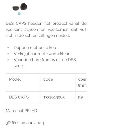
DES CAPS houden het product vanaf de 
voorkant schoon en voorkomen dat vuil 
zich in de schroefzittingen nestelt.
Doppen met bolle kop
Verkrijgbaar met zwarte kleur
Voor deelbare frames uit de DES-
serie.
Model
code
opening Ø 
(mm)
DES CAPS
1732019983
9.5
Materiaal PE-HD
3D files op aanvraag