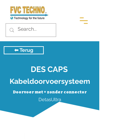
⬅︎ Terug
DES CAPS
Kabeldoorvoersysteem
Doorvoer met + zonder connector
DetasUltra