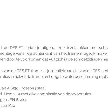
t de DES FT-serie zijn uitgerust met inzetstukken met sch
montage vanaf de achterkant van het frame mogelijk maken
n door te voorkomen dat vuil zich in de schroefzittingen nes
n van de DES FT-frames zijn identiek aan die van de DES-seri
aties in hetzelfde frame en hoogste waterbescherming met a
n AISI304 roestvrij staal
rd, Nema 4X met elke combinatie van doorvoertules
olgens EN 62444
ctie IK10