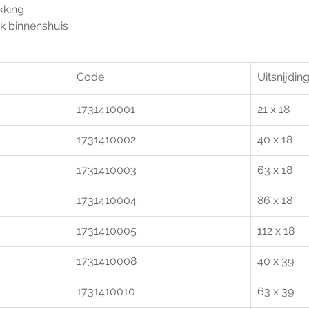
kking
ik binnenshuis
Code
Uitsnijdin
1731410001
21 x 18
1731410002
40 x 18
1731410003
63 x 18
1731410004
86 x 18
1731410005
112 x 18
1731410008
40 x 39
1731410010
63 x 39