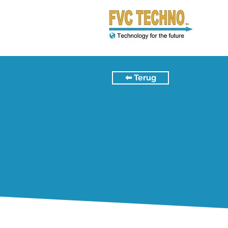
⬅︎ Terug