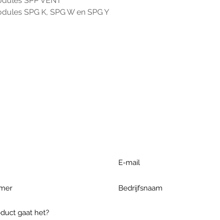
odules SPP VENT
dules SPG K, SPG W en SPG Y
r extra informatie gelieve uw v
ieronder te formuleren of bel o