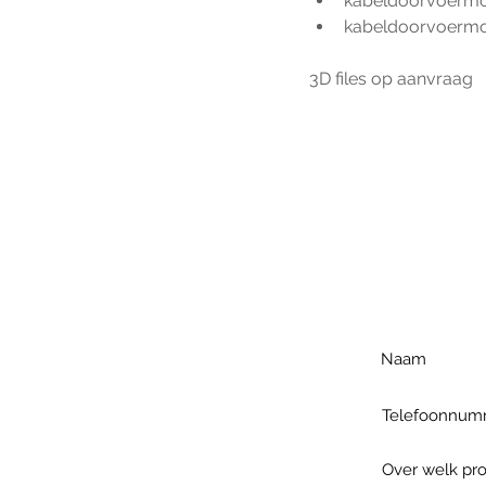
kabeldoorvoerm
kabeldoorvoermo
3D files op aanvraag
Voo
h