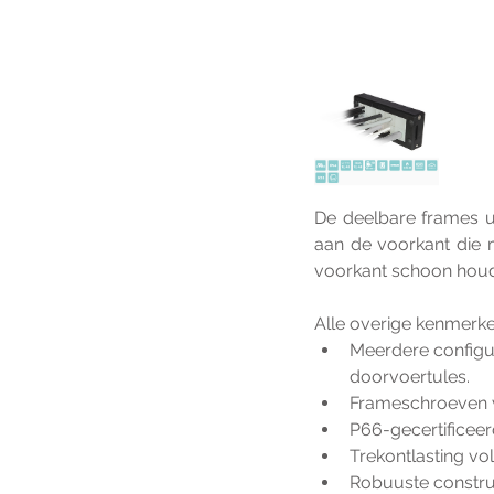
De deelbare frames ui
aan de voorkant die 
voorkant schoon houde
Alle overige kenmerke
Meerdere configur
doorvoertules.
Frameschroeven va
P66-gecertificee
Trekontlasting v
Robuuste constru