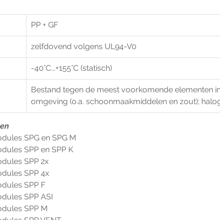
PP + GF
zelfdovend volgens UL94-V0
-40°C...+155°C (statisch)
Bestand tegen de meest voorkomende elementen in e
omgeving (o.a. schoonmaakmiddelen en zout); halogee
ten
dules SPG en SPG M
dules SPP en SPP K
dules SPP 2x
dules SPP 4x
dules SPP F
dules SPP ASI
odules SPP M