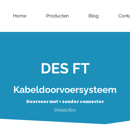
Home
Producten
Blog
Cont
DES FT
Kabeldoorvoersysteem
Doorvoer met + zonder connector
DetasUltra