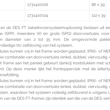
1731410016
86 x 39
1731410024
112 x 39
an de DES FT kabelinvoersysteemoplossing bestaan uit een
e (SPP), meerdere (X) en grote (SPG) doorvoertules voor
n diameter van 2 tot 35 mm. De omgevormde pakking 
e volledige V0-zelfdoving van het systeem.
ules kunnen vrij in het frame worden geplaatst. IP66- of N
ke combinatie van doorvoertules (enkel, dubbel, viervoudig, 
t frame aan het paneel gebeurt dankzij inzetstukken met sch
erd. Op deze manier lijkt het frontoppervlak met de lette
roefzitting.
ules kunnen vrij in het frame worden geplaatst. IP66- of N
ke combinatie van doorvoertules (enkel, dubbel, viervoudig, 
oten, waardoor het systeem volledig zelfdovend is volgens 
n van de DES FT-frames zijn identiek aan die van de DES-seri