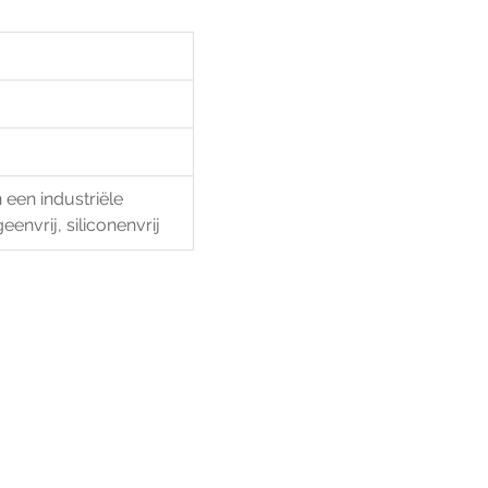
en industriële 
nvrij, siliconenvrij