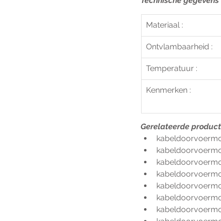
Technische gegevens
Materiaal :
Ontvlambaarheid : 
Temperatuur :
Kenmerken :
Gerelateerde produc
kabeldoorvoermo
kabeldoorvoermo
kabeldoorvoermo
kabeldoorvoermo
kabeldoorvoermo
kabeldoorvoermo
kabeldoorvoerm