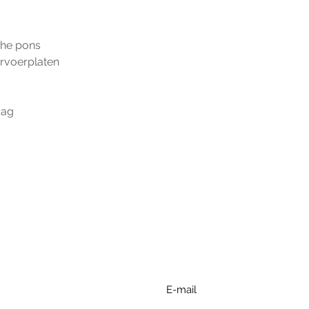
che pons
rvoerplaten
aag
r extra informatie gelieve uw v
ieronder te formuleren of bel o