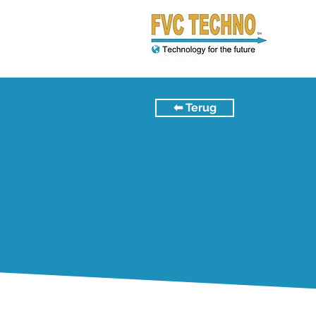
⬅︎ Terug