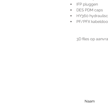
IFP pluggen
DES PDM caps
HY360 hydraulis
PF/PFX kabeldoo
3D files op aanvr
Voo
h