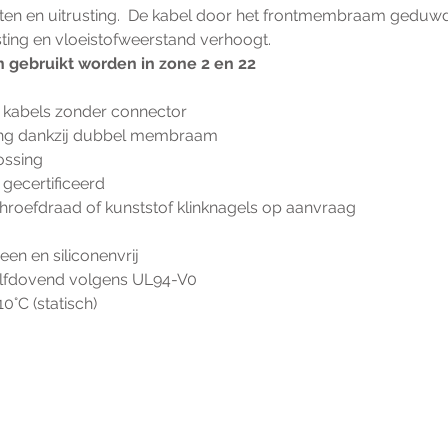
en en uitrusting.  De kabel door het frontmembraam geduwd,
ing en vloeistofweerstand verhoogt.
 gebruikt worden in zone 2 en 22
l kabels zonder connector
ing dankzij dubbel membraam
ossing
gecertificeerd
hroefdraad of kunststof klinknagels op aanvraag
een en siliconenvrij
elfdovend volgens UL94-V0
110°C (statisch)