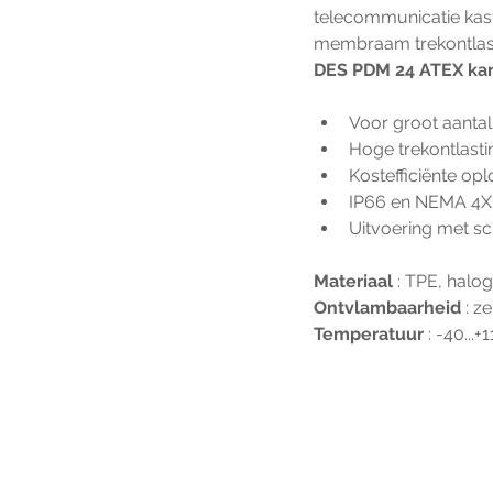
telecommunicatie kast
membraam trekontlast
DES PDM 24 ATEX kan
Voor groot aanta
Hoge trekontlast
Kostefficiënte opl
IP66 en NEMA 4X 
Uitvoering met sc
Materiaal 
: TPE, halog
Ontvlambaarheid 
: z
Temperatuur 
: -40...+