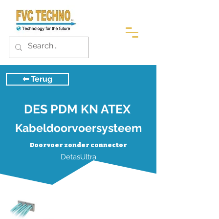
⬅︎ Terug
DES PDM KN ATEX
Kabeldoorvoersysteem
Doorvoer zonder connector
DetasUltra