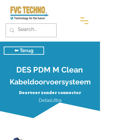
⬅︎ Terug
DES PDM M Clean
Kabeldoorvoersysteem
Doorvoer zonder connector
DetasUltra