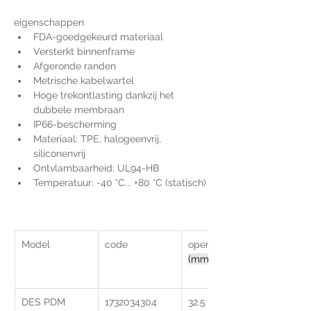
eigenschappen
FDA-goedgekeurd materiaal
Versterkt binnenframe
Afgeronde randen
Metrische kabelwartel
Hoge trekontlasting dankzij het 
dubbele membraan
IP66-bescherming
Materiaal: TPE, halogeenvrij, 
siliconenvrij
‍Ontvlambaarheid: UL94-HB
‍Temperatuur: -40 °C... +80 °C (statisch)
Model
code
opening 
(mm)
DES PDM 
1732034304
32.5