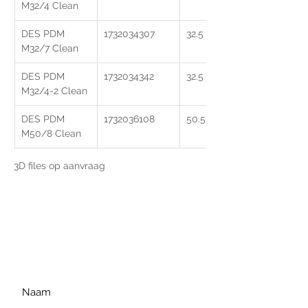
M32/4 Clean
DES PDM 
1732034307
32.5
M32/7 Clean
DES PDM 
1732034342
32.5
M32/4-2 Clean
DES PDM 
1732036108
50.5
M50/8 Clean
3D files op aanvraag
Voor extra informatie
gelieve uw vraag hieronder
te formuleren of bel ons