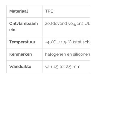
Materiaal
TPE
Ontvlambaarh
zelfdovend volgens UL94-V0
eid
Temperatuur
-40°C...+105°C (statisch)
Kenmerken
halogenen en siliconen vrij
Wanddikte
van 1.5 tot 2.5 mm