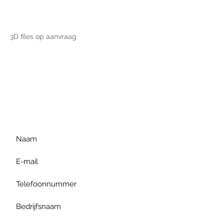
3D files op aanvraag
Voor extra informatie
gelieve uw vraag hieronder
te formuleren of bel ons