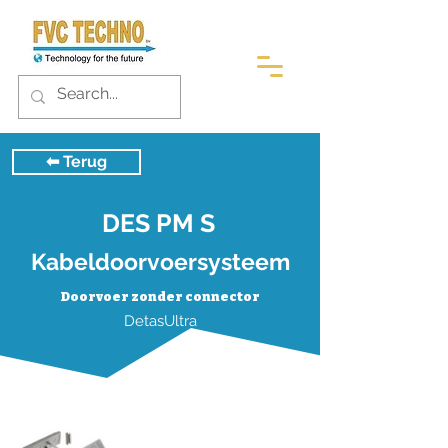
⬅︎ Terug
DES PM S
Kabeldoorvoersysteem
Doorvoer zonder connector
DetasUltra