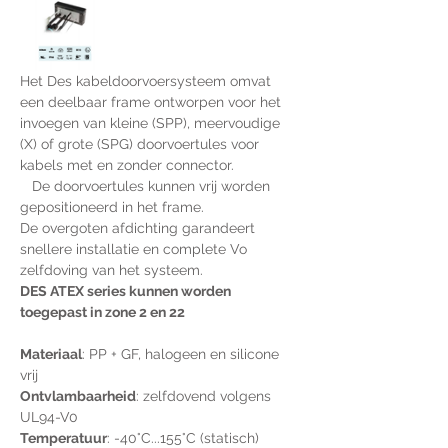
Het Des kabeldoorvoersysteem omvat 
een deelbaar frame ontworpen voor het 
invoegen van kleine (SPP), meervoudige 
(X) of grote (SPG) doorvoertules voor 
kabels met en zonder connector.                
   De doorvoertules kunnen vrij worden 
gepositioneerd in het frame.
De overgoten afdichting garandeert 
snellere installatie en complete Vo 
zelfdoving van het systeem.
DES ATEX series kunnen worden 
toegepast in zone 2 en 22
Materiaal
: PP + GF, halogeen en silicone 
vrij
Ontvlambaarheid
: zelfdovend volgens 
UL94-V0
Temperatuur
: -40°C...155°C (statisch)