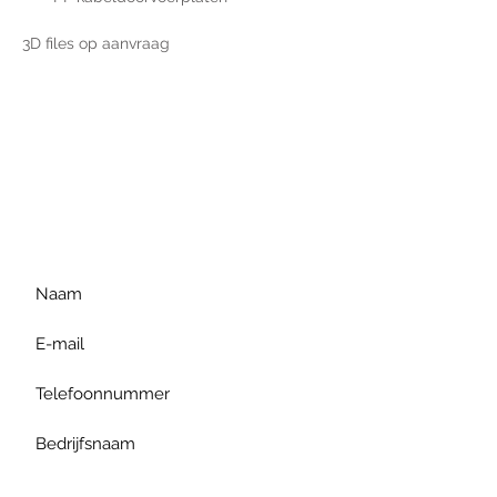
3D files op aanvraag
Voor extra informatie
gelieve uw vraag hieronder
te formuleren of bel ons