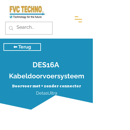
⬅︎ Terug
DES16A
Kabeldoorvoersysteem
Doorvoer met + zonder connector
DetasUltra