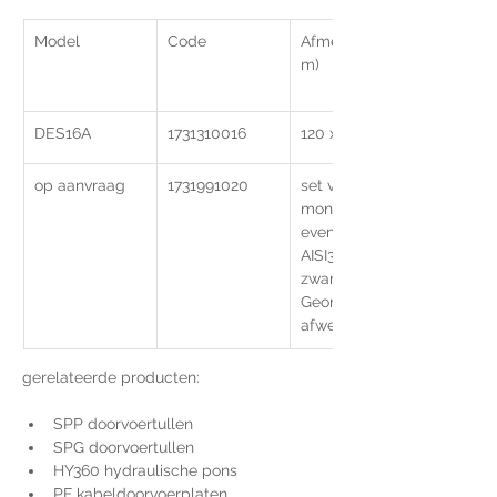
Model
Code
Afmetingen(m
m)
DES16A
1731310016
120 x 61
op aanvraag
1731991020
set van 4 
montageschro
even in 
AISI304 met 
zwarte 
Geomet 
afwerking
gerelateerde producten:
SPP doorvoertullen
SPG doorvoertullen
HY360 hydraulische pons
PF kabeldoorvoerplaten