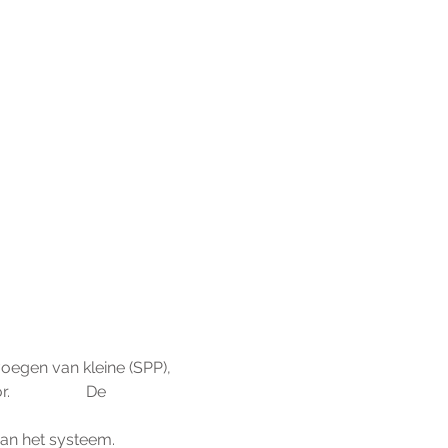
egen van kleine (SPP), 
             De 
van het systeem.