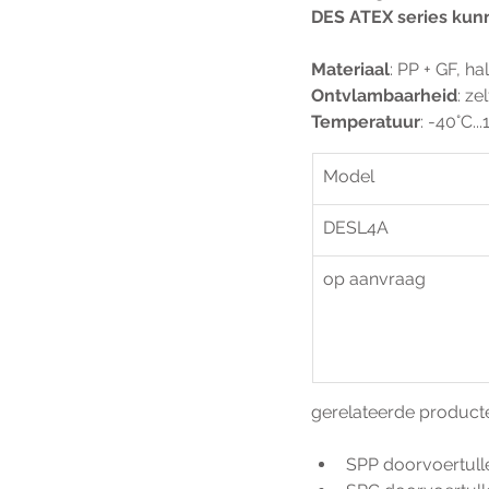
DES ATEX series kun
Materiaal
: PP + GF, ha
Ontvlambaarheid
: z
Temperatuur
: -40°C..
Model
DESL4A
op aanvraag
gerelateerde product
SPP doorvoertull