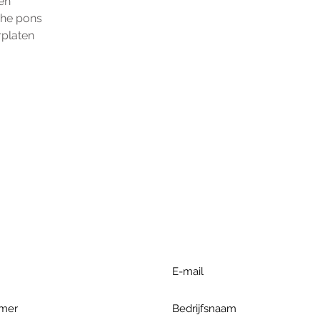
en
che pons
platen
r extra informatie gelieve uw v
ieronder te formuleren of bel o