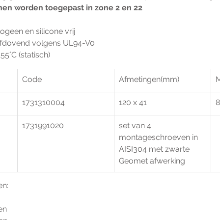
nen worden toegepast in zone 2 en 22
logeen en silicone vrij
elfdovend volgens UL94-V0
.155°C (statisch)
Code
Afmetingen(mm)
M
1731310004
120 x 41
8
1731991020
set van 4 
montageschroeven in 
AISI304 met zwarte 
Geomet afwerking
en:
en