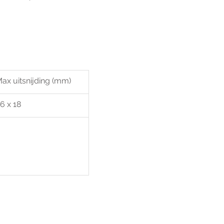
ax uitsnijding (mm)
6 x 18