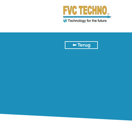
⬅︎ Terug