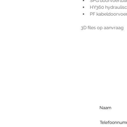
SPG doorvoertull
HY360 hydraulis
PF kabeldoorvoer
3D files op aanvraag
Voo
h