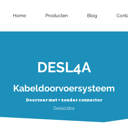
Home
Producten
Blog
Cont
DESL4A
Kabeldoorvoersysteem
Doorvoer met + zonder connector
DetasUltra