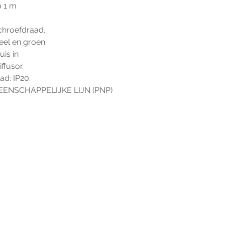
p 1 m
chroefdraad.
eel en groen.
is in 
ffusor.
d: IP20.
ENSCHAPPELIJKE LIJN (PNP)