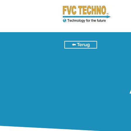
⬅︎ Terug