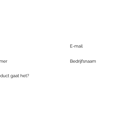
r extra informatie gelieve uw v
ieronder te formuleren of bel o