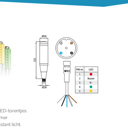
LED-torentjes.
mer  
tant licht.