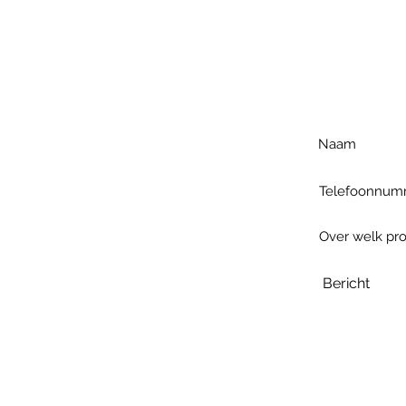
Voo
h