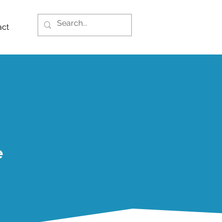
act
e