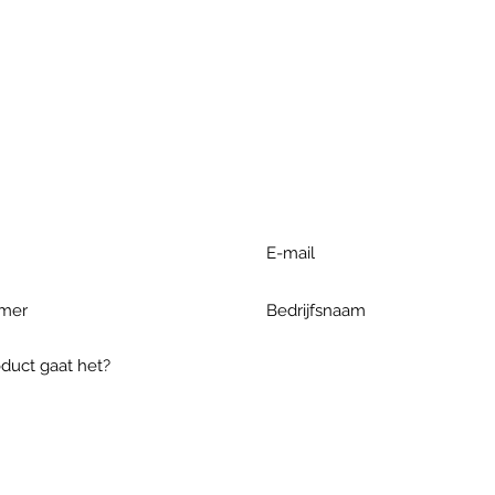
r extra informatie gelieve uw v
ieronder te formuleren of bel o