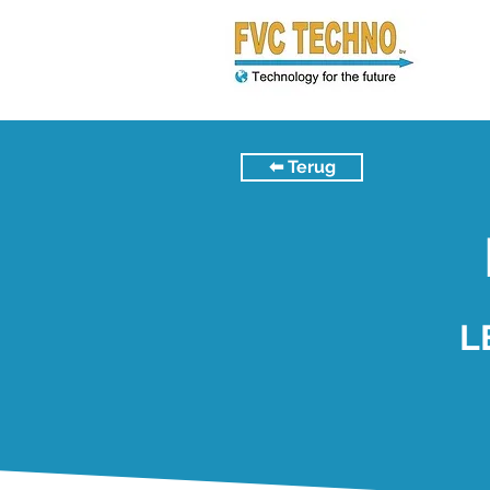
⬅︎ Terug
L