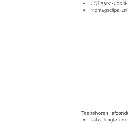
CCT 5500-6000k
Montageclips (2st)
Toebehoren : afzonde
Kabel lengte 7 m