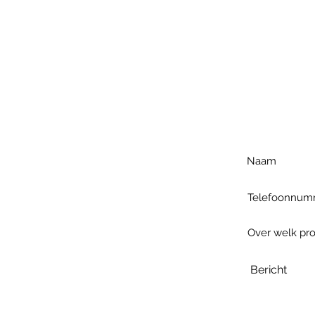
Voo
h