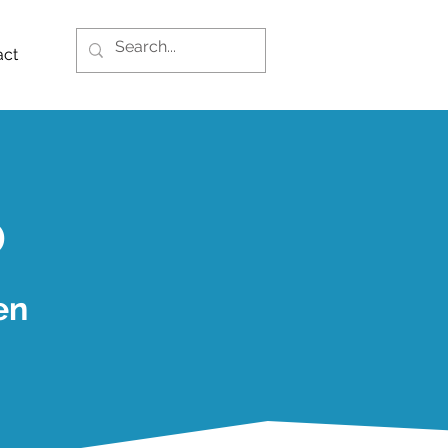
act
0
en