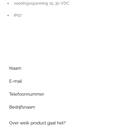
voedingsspanning 15…30 VDC
IP67
Voor extra informatie
gelieve uw vraag hieronder
te formuleren of bel ons