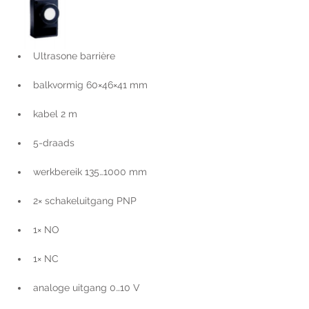
Ultrasone barrière
balkvormig 60×46×41 mm
kabel 2 m
5-draads
werkbereik 135…1000 mm
2× schakeluitgang PNP
1× NO
1× NC
analoge uitgang 0…10 V