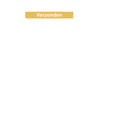
Verzenden
info@fvctechno.com
Tel:
+32 (0)16/90 40 41
(24/24u 7-7)