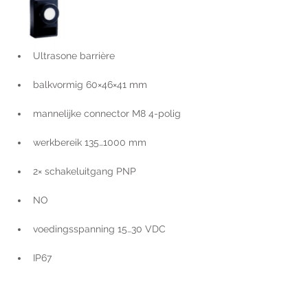
Ultrasone barrière
balkvormig 60×46×41 mm
mannelijke connector M8 4-polig
werkbereik 135…1000 mm
2× schakeluitgang PNP
NO
voedingsspanning 15…30 VDC
IP67
Voor extra informatie