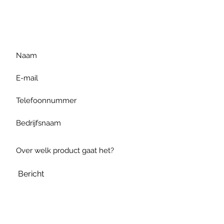
gelieve uw vraag hieronder
te formuleren of bel ons