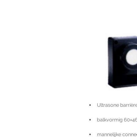
Ultrasone barrièr
balkvormig 60×4
mannelijke conne