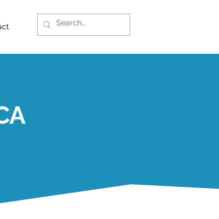
act
CA