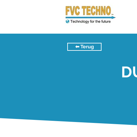
⬅︎ Terug
D