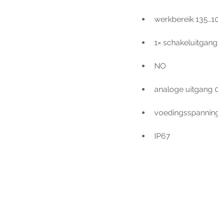
werkbereik 135…
1× schakeluitgan
NO
analoge uitgang 
voedingsspannin
IP67
Voo