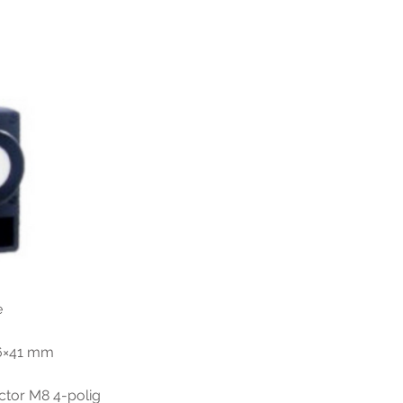
e
6×41 mm
ctor M8 4-polig