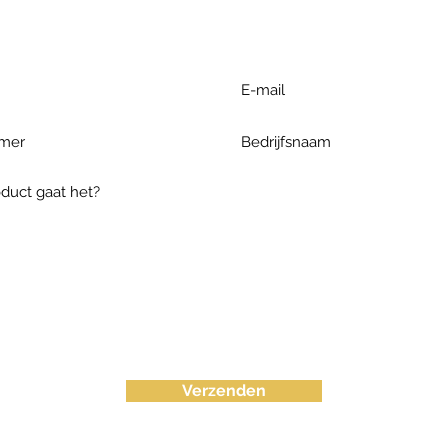
ieronder te formuleren of bel o
Verzenden