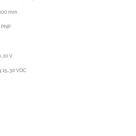
1000 mm
g PNP
0…10 V
g 15…30 VDC
r extra informatie gelieve uw v