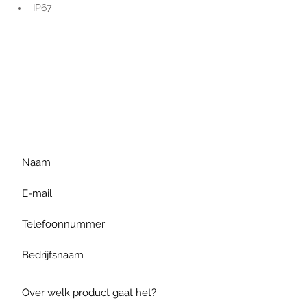
IP67
Voor extra informatie
gelieve uw vraag hieronder
te formuleren of bel ons