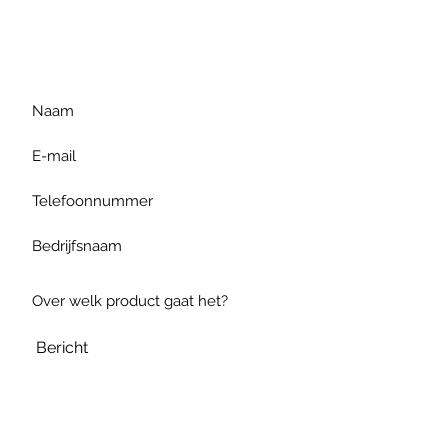
gelieve uw vraag hieronder
te formuleren of bel ons