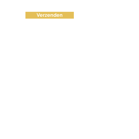
Verzenden
info@fvctechno.com
Tel:
+32 (0)16/90 40 41
(24/24u 7-7)