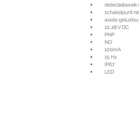
     detectieber
     schakelpunt n
     axiale geluid
     12…28 V DC
     PNP
     NO
     100mA
     15 Hz
     IP67
     LED
Voo
h