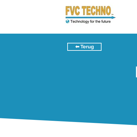
⬅︎ Terug