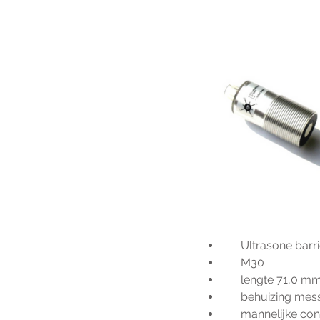
     Ultrasone barr
     M30
     lengte 71,0 m
     behuizing me
     mannelijke 