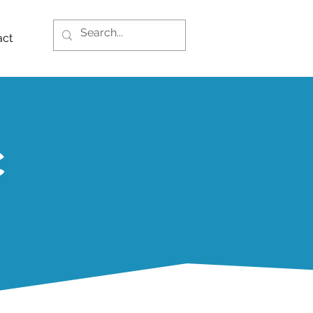
act
C