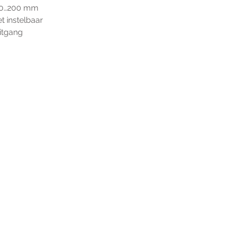
eik 0…200 mm
iet instelbaar
suitgang
r extra informatie gelieve uw v
ieronder te formuleren of bel o