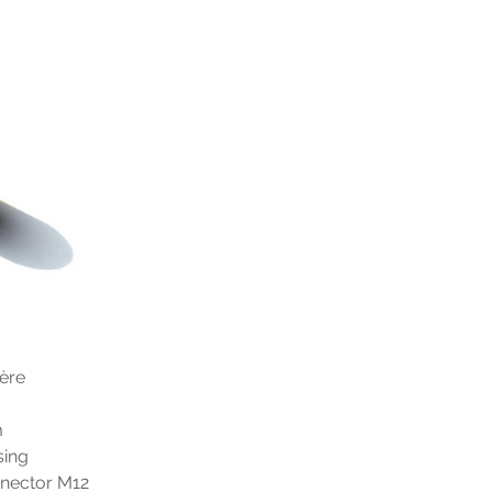
ière
m
ssing
connector M12