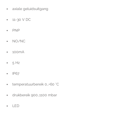
axiale geluidsuitgang
11-30 V DC
PNP
NO/NC
100mA
5 Hz
IP67
temperatuurbereik 0…+60 °C
drukbereik 900…1100 mbar
LED