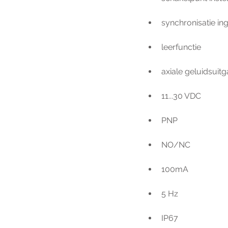
synchronisatie in
leerfunctie
axiale geluidsuit
11...30 VDC
PNP
NO/NC
100mA
5 Hz
IP67