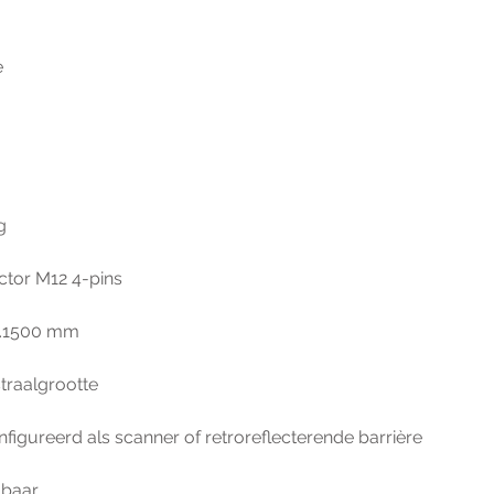
e
g
ctor M12 4-pins
...1500 mm
traalgrootte
igureerd als scanner of retroreflecterende barrière
lbaar