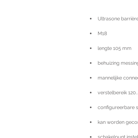
Ultrasone barrièr
M18
lengte 105 mm
behuizing messin
mannelijke conne
verstelbereik 120
configureerbare s
kan worden geconf
schakelpunt inste