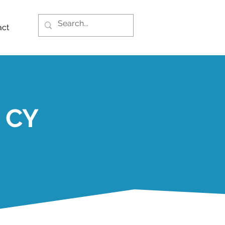
act
 CY