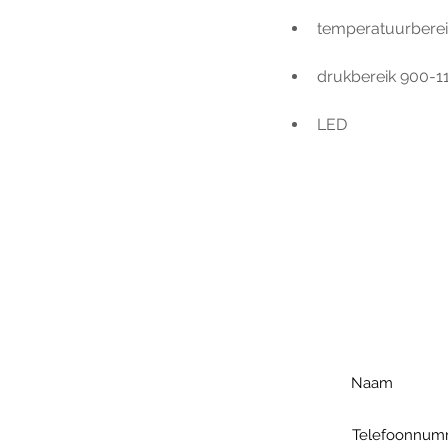
temperatuurbereik 
drukbereik 900-
LED
Voo
h