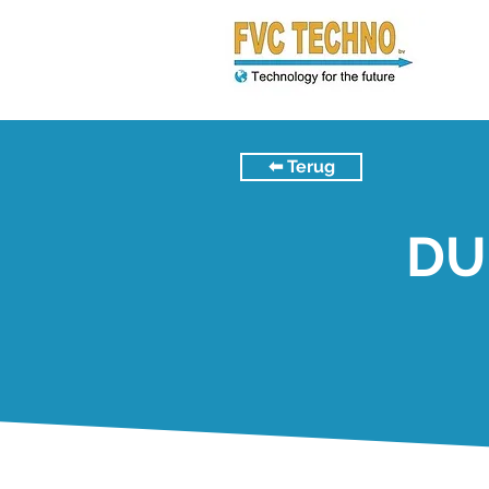
⬅︎ Terug
DU