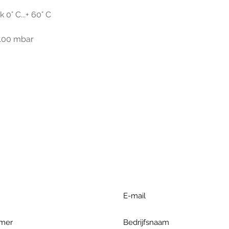
0° C...+ 60° C
1100 mbar
r extra informatie gelieve uw v
ieronder te formuleren of bel o