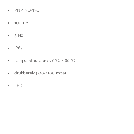
PNP NO/NC
100mA
5 Hz
IP67
temperatuurbereik 0°C...+ 60 °C
drukbereik 900-1100 mbar
LED
Voor extra informatie
gelieve uw vraag hieronder
te formuleren of bel ons