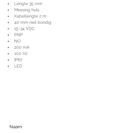
Lengte 35 mm
Messing huls
Kabellengte 2 m
40 mm niet bondig
15-34 VDC
PNP
NO
200 mA
100 Hz
IP67
LED
Voor extra informatie
gelieve uw vraag hieronder
te formuleren of bel ons