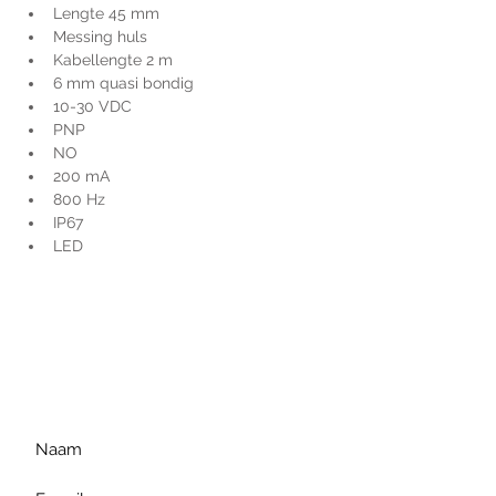
Lengte 45 mm
Messing huls
Kabellengte 2 m
6 mm quasi bondig
10-30 VDC
PNP
NO
200 mA
800 Hz
IP67
LED
Voor extra informatie
gelieve uw vraag hieronder
te formuleren of bel ons