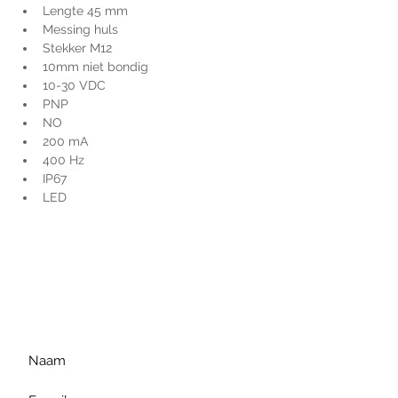
Lengte 45 mm
Messing huls
Stekker M12
10mm niet bondig
10-30 VDC
PNP
NO
200 mA
400 Hz
IP67
LED
Voor extra informatie
gelieve uw vraag hieronder
te formuleren of bel ons