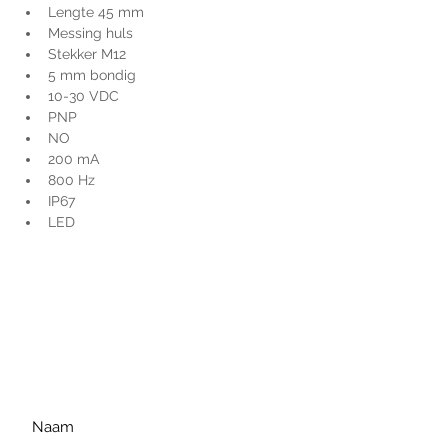
Lengte 45 mm
Messing huls
Stekker M12
5 mm bondig
10-30 VDC
PNP
NO
200 mA
800 Hz
IP67
LED
Voor extra informatie
gelieve uw vraag hieronder
te formuleren of bel ons