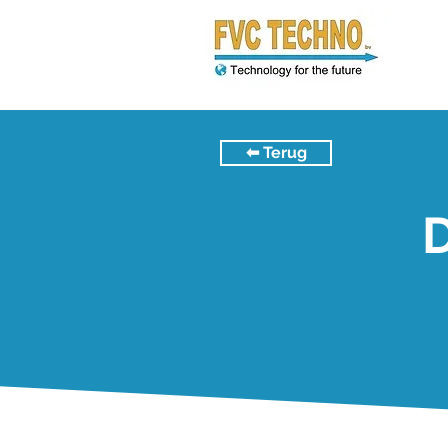
⬅︎ Terug