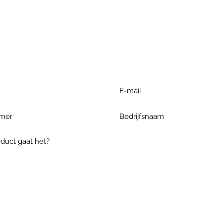
r extra informatie gelieve uw v
ieronder te formuleren of bel o