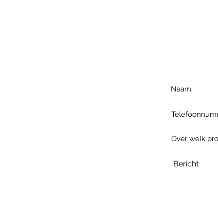
Voo
h