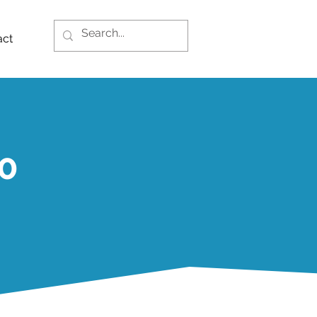
act
0