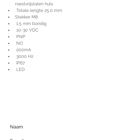
roestvrijstalen huls
 Totale lengte 25,0 mm
Stekker M8
 1.5 mm bondig
 10-30 VDC
 PNP
 NO
 200mA
 3000 Hz
 IP67
 LED
Voor extra informatie
gelieve uw vraag hieronder
te formuleren of bel ons