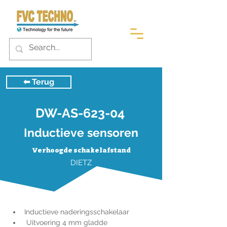
⬅︎ Terug
DW-AS-623-04
Inductieve sensoren
Verhoogde schakelafstand
DIETZ
Inductieve naderingsschakelaar
 Uitvoering 4 mm gladde 