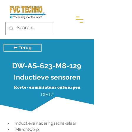
⬅︎ Terug
DW-AS-623-M8-129
Inductieve sensoren
Korte- en miniatuur ontwerpen
DIETZ
 Inductieve naderingsschakelaar
 M8-ontwerp