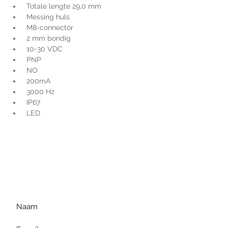
 Totale lengte 29,0 mm
 Messing huls
 M8-connector
 2 mm bondig
 10-30 VDC
 PNP
 NO
 200mA
 3000 Hz
 IP67
 LED
Voor extra informatie
gelieve uw vraag hieronder
te formuleren of bel ons