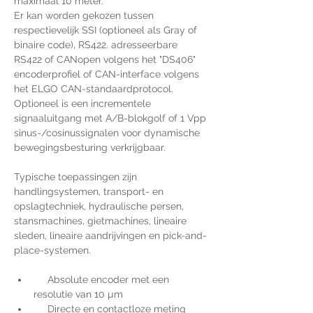
maximaal 10 meter.
Er kan worden gekozen tussen 
respectievelijk SSI (optioneel als Gray of 
binaire code), RS422. adresseerbare 
RS422 of CANopen volgens het "DS406" 
encoderprofiel of CAN-interface volgens 
het ELGO CAN-standaardprotocol. 
Optioneel is een incrementele 
signaaluitgang met A/B-blokgolf of 1 Vpp 
sinus-/cosinussignalen voor dynamische 
bewegingsbesturing verkrijgbaar.
Typische toepassingen zijn 
handlingsystemen, transport- en 
opslagtechniek, hydraulische persen, 
stansmachines, gietmachines, lineaire 
sleden, lineaire aandrijvingen en pick-and-
place-systemen.
     Absolute encoder met een 
resolutie van 10 µm
     Directe en contactloze meting