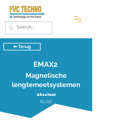
⬅︎ Terug
EMAX2
Magnetische
lengtemeetsystemen
Absoluut
ELGO