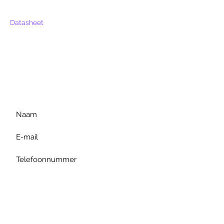
Datasheet
Voor extra informatie
gelieve uw vraag hieronder
te formuleren of bel ons