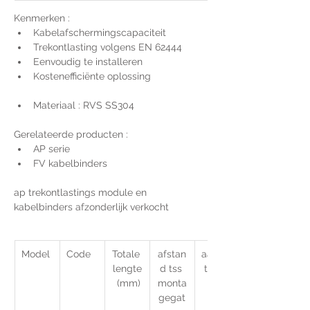
Kenmerken :
Kabelafschermingscapaciteit
Trekontlasting volgens EN 62444
Eenvoudig te installeren
Kostenefficiënte oplossing
Materiaal : RVS SS304
Gerelateerde producten :
AP serie
FV kabelbinders
ap trekontlastings module en 
kabelbinders afzonderlijk verkocht
Model
Code
Totale 
afstan
aantal 
lengte
d tss 
tande
 (mm)
monta
n
gegat