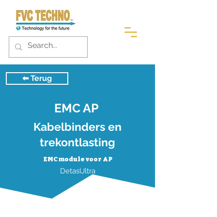
⬅︎ Terug
EMC AP
Kabelbinders en
trekontlasting
EMC module voor AP
DetasUltra