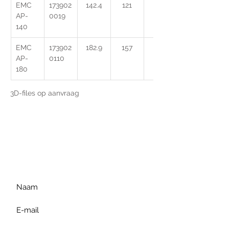
EMC 
173902
142.4
121
9
AP-
0019
140
EMC 
173902
182.9
157
12
AP-
0110
180
3D-files op aanvraag
Voor extra informatie
gelieve uw vraag hieronder
te formuleren of bel ons